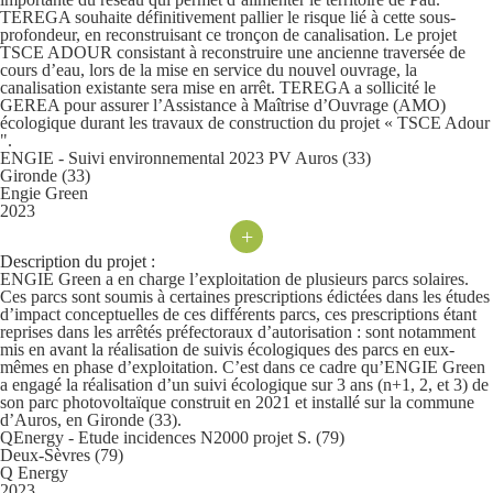
TEREGA souhaite définitivement pallier le risque lié à cette sous-
profondeur, en reconstruisant ce tronçon de canalisation. Le projet
TSCE ADOUR consistant à reconstruire une ancienne traversée de
cours d’eau, lors de la mise en service du nouvel ouvrage, la
canalisation existante sera mise en arrêt. TEREGA a sollicité le
GEREA pour assurer l’Assistance à Maîtrise d’Ouvrage (AMO)
écologique durant les travaux de construction du projet « TSCE Adour
".
ENGIE - Suivi environnemental 2023 PV Auros (33)
Gironde (33)
Engie Green
2023
+
Description du projet :
ENGIE Green a en charge l’exploitation de plusieurs parcs solaires.
Ces parcs sont soumis à certaines prescriptions édictées dans les études
d’impact conceptuelles de ces différents parcs, ces prescriptions étant
reprises dans les arrêtés préfectoraux d’autorisation : sont notamment
mis en avant la réalisation de suivis écologiques des parcs en eux-
mêmes en phase d’exploitation. C’est dans ce cadre qu’ENGIE Green
a engagé la réalisation d’un suivi écologique sur 3 ans (n+1, 2, et 3) de
son parc photovoltaïque construit en 2021 et installé sur la commune
d’Auros, en Gironde (33).
QEnergy - Etude incidences N2000 projet S. (79)
Deux-Sèvres (79)
Q Energy
2023