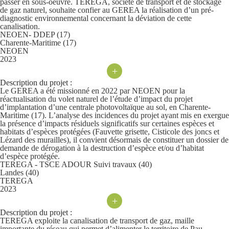
passer en sous-oeuvre. TEREGA, société de transport et de stockage
de gaz naturel, souhaite confier au GEREA la réalisation d’un pré-
diagnostic environnemental concernant la déviation de cette
canalisation.
NEOEN- DDEP (17)
Charente-Maritime (17)
NEOEN
2023
+
Description du projet :
Le GEREA a été missionné en 2022 par NEOEN pour la
réactualisation du volet naturel de l’étude d’impact du projet
d’implantation d’une centrale photovoltaïque au sol, en Charente-
Maritime (17). L’analyse des incidences du projet ayant mis en exergue
la présence d’impacts résiduels significatifs sur certaines espèces et
habitats d’espèces protégées (Fauvette grisette, Cisticole des joncs et
Lézard des murailles), il convient désormais de constituer un dossier de
demande de dérogation à la destruction d’espèce et/ou d’habitat
d’espèce protégée.
TEREGA - TSCE ADOUR Suivi travaux (40)
Landes (40)
TEREGA
2023
+
Description du projet :
TEREGA exploite la canalisation de transport de gaz, maille
importante du réseau qui permet d’alimenter le territoire de Pau.