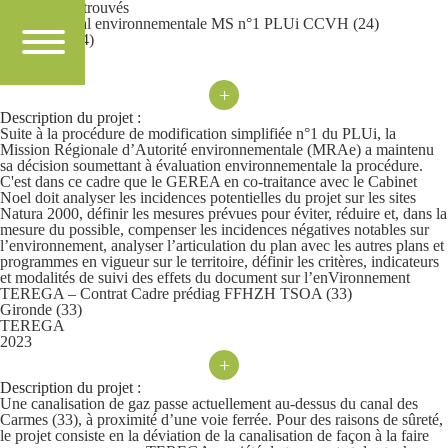
faire
843 résultats trouvés
CCVH – Eval environnementale MS n°1 PLUi CCVH (24)
Dordogne (24)
Nos
CCVH
2023
références
+
Description du projet :
Actualités
Suite à la procédure de modification simplifiée n°1 du PLUi, la
Mission Régionale d’Autorité environnementale (MRAe) a maintenu
sa décision soumettant à évaluation environnementale la procédure.
C'est dans ce cadre que le GEREA en co-traitance avec le Cabinet
Contact
Noel doit analyser les incidences potentielles du projet sur les sites
Natura 2000, définir les mesures prévues pour éviter, réduire et, dans la
mesure du possible, compenser les incidences négatives notables sur
l’environnement, analyser l’articulation du plan avec les autres plans et
programmes en vigueur sur le territoire, définir les critères, indicateurs
ACCÈS
PLATEFORME
et modalités de suivi des effets du document sur l’enVironnement
TEREGA – Contrat Cadre prédiag FFHZH TSOA (33)
Gironde (33)
TEREGA
2023
+
Description du projet :
Une canalisation de gaz passe actuellement au-dessus du canal des
Carmes (33), à proximité d’une voie ferrée. Pour des raisons de sûreté,
le projet consiste en la déviation de la canalisation de façon à la faire